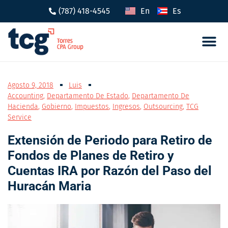
(787) 418-4545
En
Es
Cumplimi
Incent
Agosto 9, 2018
Luis
Accounting
,
Departamento De Estado
,
Departamento De
Hacienda
,
Gobierno
,
Impuestos
,
Ingresos
,
Outsourcing
,
TCG
Service
Extensión de Periodo para Retiro de
Fondos de Planes de Retiro y
Cuentas IRA por Razón del Paso del
Huracán Maria