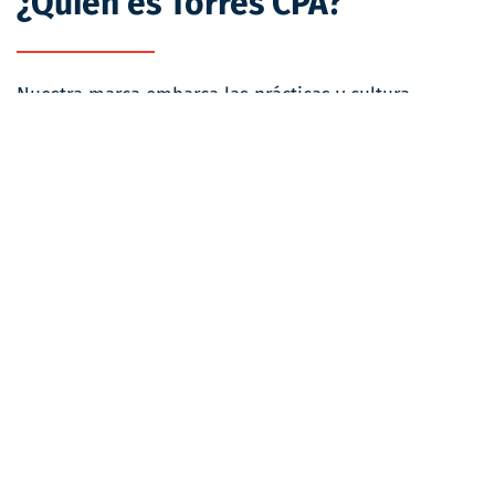
¿Quién es Torres CPA?
Nuestra marca embarca las prácticas y cultura
organizativa de una compañía con más de 40 años de
experiencia que incluye servicios de contabilidad en
línea.
Aprende más