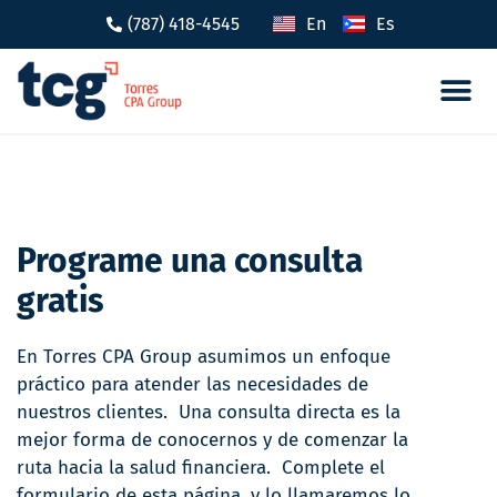
(787) 418-4545
En
Es
Cumplimi
Incent
Programe una consulta
gratis
En Torres CPA Group asumimos un enfoque
práctico para atender las necesidades de
nuestros clientes. Una consulta directa es la
mejor forma de conocernos y de comenzar la
ruta hacia la salud financiera. Complete el
formulario de esta página, y lo llamaremos lo