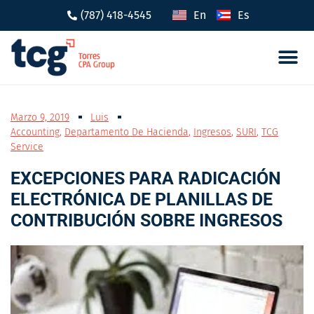
(787) 418-4545
En
Es
Cumplimi
Incent
Marzo 9, 2019
Luis
Accounting
,
Departamento De Hacienda
,
Ingresos
,
SURI
,
TCG
Service
EXCEPCIONES PARA RADICACIÓN
ELECTRÓNICA DE PLANILLAS DE
CONTRIBUCIÓN SOBRE INGRESOS