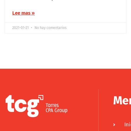
Lee mas »
2021-01-21
No hay comentarios
Me
Ini