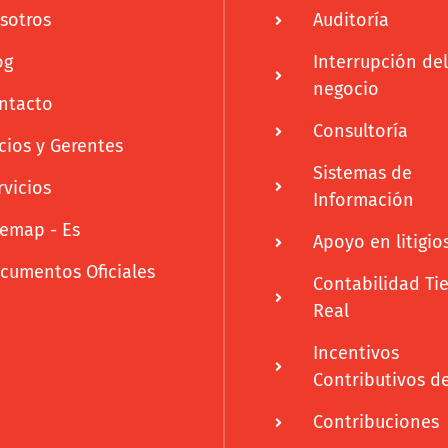
sotros
Auditoría
og
Interrupción del
negocio
ntacto
Consultoría
cios y Gerentes
Sistemas de
rvicios
Información
temap - Es
Apoyo en litigio
cumentos Oficiales
Contabilidad T
Real
Incentivos
Contributivos d
Contribuciones