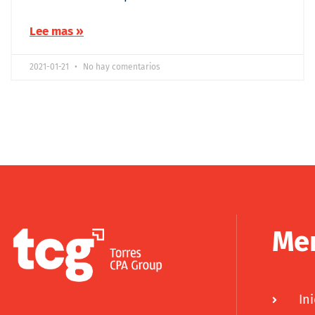
Lee mas »
2021-01-21
No hay comentarios
Me
Ini