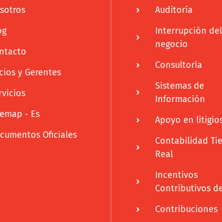
sotros
Auditoría
og
Interrupción del
negocio
ntacto
Consultoría
cios y Gerentes
Sistemas de
rvicios
Información
temap - Es
Apoyo en litigio
cumentos Oficiales
Contabilidad T
Real
Incentivos
Contributivos d
Contribuciones