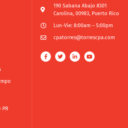
190 Sabana Abajo #301
Carolina, 00983, Puerto Rico
Lun-Vie: 8:00am – 5:00pm
cpatorres@torrescpa.com
s
iempo
e PR