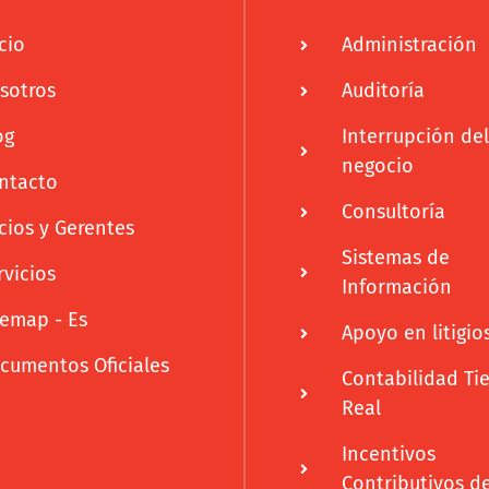
cio
Administración
sotros
Auditoría
og
Interrupción del
negocio
ntacto
Consultoría
cios y Gerentes
Sistemas de
rvicios
Información
temap - Es
Apoyo en litigio
cumentos Oficiales
Contabilidad T
Real
Incentivos
Contributivos d