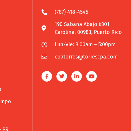
(787) 418-4545
190 Sabana Abajo #301
Carolina, 00983, Puerto Rico
Lun-Vie: 8:00am – 5:00pm
cpatorres@torrescpa.com
s
iempo
e PR