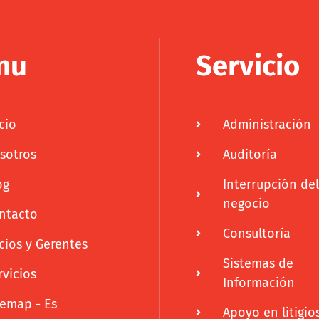
nu
Servicio
cio
Administración
sotros
Auditoría
og
Interrupción del
negocio
ntacto
Consultoría
cios y Gerentes
Sistemas de
rvicios
Información
temap - Es
Apoyo en litigio