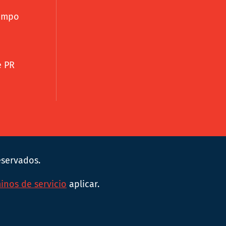
iempo
e PR
eservados.
inos de servicio
aplicar.